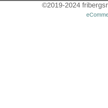
©2019-2024 fribergsra
eComme