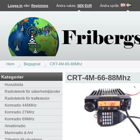
Logga in
eller
Registrera
Ändra valuta:
SEK
EUR
Ändra språk
:
Hem
Begagnat
CRT-4M-66-88Mhz
CRT-4M-66-88Mhz
Kategorier
Huvudsida
Radioteknik för säkerhetstjänster
Radioteknik för trafikskolor
Komradio 446MHz
Komradio 27MHz
Komradio 69MHz
Amatörradio
Marinradio & Ant
Tillbehör till utrustning