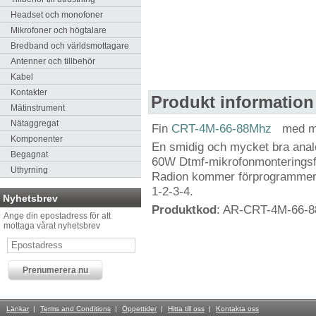
Headset och monofoner
Mikrofoner och högtalare
Bredband och världsmottagare
Antenner och tillbehör
Kabel
Kontakter
Produkt information
Mätinstrument
Nätaggregat
Fin
CRT-4M-66-88Mhz
med m
Komponenter
En smidig och mycket bra anal
Begagnat
60W Dtmf-mikrofonmonteringsf
Uthyrning
Radion kommer förprogrammera
1-2-3-4.
Nyhetsbrev
Produktkod
: AR-CRT-4M-66-
Ange din epostadress för att
mottaga vårat nyhetsbrev
Länkar
Terms and Conditions
Öppettider
Hitta till oss
Kontakta oss