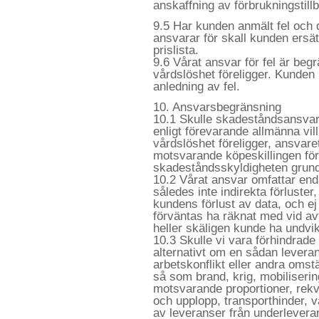
anskaffning av förbrukningstill
9.5 Har kunden anmält fel och de
ansvarar för skall kunden ersätta
prislista.
9.6 Vårat ansvar för fel är begr
vårdslöshet föreligger. Kunden
anledning av fel.
10. Ansvarsbegränsning
10.1 Skulle skadeståndsansvar 
enligt förevarande allmänna vill
vårdslöshet föreligger, ansvare
motsvarande köpeskillingen för
skadeståndsskyldigheten grund
10.2 Vårat ansvar omfattar enda
således inte indirekta förluster
kundens förlust av data, och ej
förväntas ha räknat med vid avt
heller skäligen kunde ha undviki
10.3 Skulle vi vara förhindrade 
alternativt om en sådan leveran
arbetskonflikt eller andra oms
så som brand, krig, mobilisering
motsvarande proportioner, rekvis
och upplopp, transporthinder, v
av leveranser från underleveran