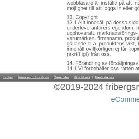
webbläsare är inställd på att 
möjlighet till att logga in eller 
13. Copyright
13.1 Allt innehåll på dessa sido
underleverantörers egendom. I
upphovsrätt, marknadsförings- 
varumärken, firmanamn, produ
gällande bl.a. produktens vikt, 
innehåll ovillkorligen ej får ko
(skriftligt) från oss.
14. Förändring av försäljningsvi
14.1 Vi förbehåller oss rätten a
Länkar
Terms and Conditions
Öppettider
Hitta till oss
Kontakta oss
©2019-2024 fribergsra
eComme