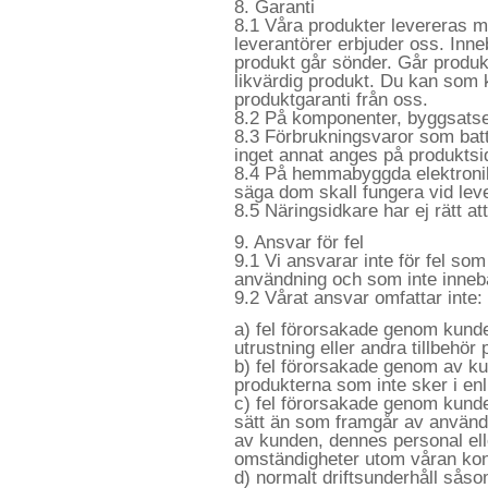
8. Garanti
8.1 Våra produkter levereras me
leverantörer erbjuder oss. Inne
produkt går sönder. Går produk
likvärdig produkt. Du kan som 
produktgaranti från oss.
8.2 På komponenter, byggsatse
8.3 Förbrukningsvaror som bat
inget annat anges på produktsi
8.4 På hemmabyggda elektronikp
säga dom skall fungera vid lev
8.5 Näringsidkare har ej rätt at
9. Ansvar för fel
9.1 Vi ansvarar inte för fel so
användning och som inte inneb
9.2 Vårat ansvar omfattar inte:
a) fel förorsakade genom kun
utrustning eller andra tillbehör
b) fel förorsakade genom av kun
produkterna som inte sker i enl
c) fel förorsakade genom kund
sätt än som framgår av använ
av kunden, dennes personal ell
omständigheter utom våran kont
d) normalt driftsunderhåll såsom