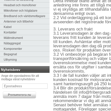
Detta innebär bland annat att o
anledning inte finns att tillgå 
Headset och monofoner
vi ej skyldiga att tillhandahåll
Mikrofoner och högtalare
densamma enligt ovan.
Bredband och världsmottagare
2.2 Vid orderläggning på ett kon
avseenden det registrerade före
Antenner och tillbehör
Kabel
3. Leverans och frakt
Kontakter
3.1 Leveransdagen är den dag d
leverans fritt kunden är leve
Mätinstrument
till kunden. Avhämtar eller mot
Nätaggregat
leveransdagen den dag då produ
Komponenter
oss. Risken för produkten öve
3.2 Vi ombesörjer på begäran f
Begagnat
transportförsäkring och väljer l
Uthyrning
överenskommelse med kunden. 
ersätta oss för utgifter i samb
Nyhetsbrev
överenskommits.
3.3 I de fall kunden väljer att i
Ange din epostadress för att
kunden kostnad för motsvarande 
mottaga vårat nyhetsbrev
samt hanteringsavgift på 250 k
3.4 Blir din produkt/försändels
händelsen till info@fribergsrad
anmäla inom 7 dagar från mott
rekommenderar vi dig att anmäl
Senast behöver felet anmälas i
mottagandet. Föreligger specie