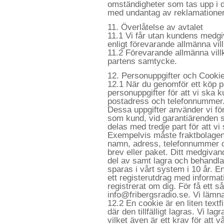
omständigheter som tas upp i de
med undantag av reklamationer
11. Överlåtelse av avtalet
11.1 Vi får utan kundens medgi
enligt förevarande allmänna vill
11.2 Förevarande allmänna villko
partens samtycke.
12. Personuppgifter och Cooki
12.1 När du genomför ett köp 
personuppgifter för att vi ska k
postadress och telefonnummer
Dessa uppgifter använder vi för
som kund, vid garantiärenden sa
delas med tredje part för att vi
Exempelvis måste fraktbolagen
namn, adress, telefonnummer och
brev eller paket. Ditt medgivan
del av samt lagra och behandla
sparas i vårt system i 10 år. En
ett registerutdrag med informat
registrerat om dig. För få ett 
info@fribergsradio.se. Vi lämnar 
12.2 En cookie är en liten textf
där den tillfälligt lagras. Vi la
vilket även är ett krav för att 