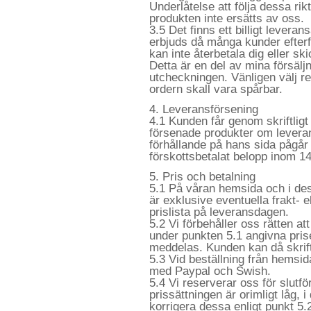
Underlåtelse att följa dessa rikt
produkten inte ersätts av oss.
3.5 Det finns ett billigt levera
erbjuds då många kunder efterf
kan inte återbetala dig eller s
Detta är en del av mina försäl
utcheckningen. Vänligen välj re
ordern skall vara spårbar.
4. Leveransförsening
4.1 Kunden får genom skriftligt
försenade produkter om leveran
förhållande på hans sida pågår 
förskottsbetalat belopp inom 1
5. Pris och betalning
5.1 På våran hemsida och i de
är exklusive eventuella frakt- e
prislista på leveransdagen.
5.2 Vi förbehåller oss rätten a
under punkten 5.1 angivna prise
meddelas. Kunden kan då skrift
5.3 Vid beställning från hemsida
med Paypal och Swish.
5.4 Vi reserverar oss för slutfö
prissättningen är orimligt låg, i
korrigera dessa enligt punkt 5.