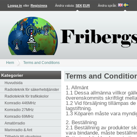
Logga in
eller
Registrera
Ändra valuta:
SEK
EUR
Ändra språk
:
Hem
Terms and Conditions
Terms and Conditio
Kategorier
Huvudsida
1. Allmänt
Radioteknik för säkerhetstjänster
1.1 Dessa allmänna villkor gälle
Radioteknik för trafikskolor
överenskommits skriftligt mell
1.2 Vid försäljning tillämpas de
Komradio 446MHz
lagstiftning.
Komradio 27MHz
1.3 Köparen måste vara myndig
Komradio 69MHz
2. Beställning
Amatörradio
2.1 Beställning av produkter sk
Marinradio & Ant
vara bindande, måste beställni
Tillbehör till utrustning