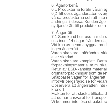
6. Ägarförbehåll
6.1 Produkterna förblir våran ege
6.2 Till dess äganderätten överg
vårda produkterna och att inte 
ändringar i dessa. Kunden äger i
nyttjanderätt till produkter som
7. Ångerrätt
7.1 Som kund hos oss har du rät
oss inom 14 dagar från den da
Vid köp av hemmabyggda produ
ingen ångerrätt.
Varan ska vara i oförändrat ski
eller skadad.
Varan ska vara komplett. Detta 
förpackningsmaterial m.m. ska 
Retur av ESD-känsligt materia
orginalförpackningar som de le
Snabbaste vägen för ångerrätt 
info@fribergsradio.se för vidar
Observera att ångerrätten inte
kronor!
Frakten för att skicka tillbaka
att du har ansvaret för transport
Vi kommer inte lösa ut paket so