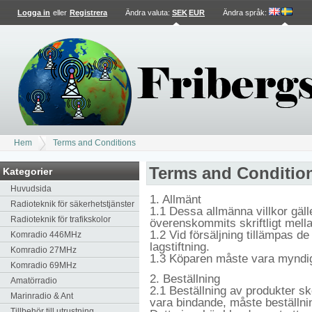
Logga in
eller
Registrera
Ändra valuta:
SEK
EUR
Ändra språk
:
Hem
Terms and Conditions
Terms and Conditio
Kategorier
Huvudsida
1. Allmänt
Radioteknik för säkerhetstjänster
1.1 Dessa allmänna villkor gälle
Radioteknik för trafikskolor
överenskommits skriftligt mell
1.2 Vid försäljning tillämpas de
Komradio 446MHz
lagstiftning.
Komradio 27MHz
1.3 Köparen måste vara myndig
Komradio 69MHz
2. Beställning
Amatörradio
2.1 Beställning av produkter sk
Marinradio & Ant
vara bindande, måste beställni
Tillbehör till utrustning