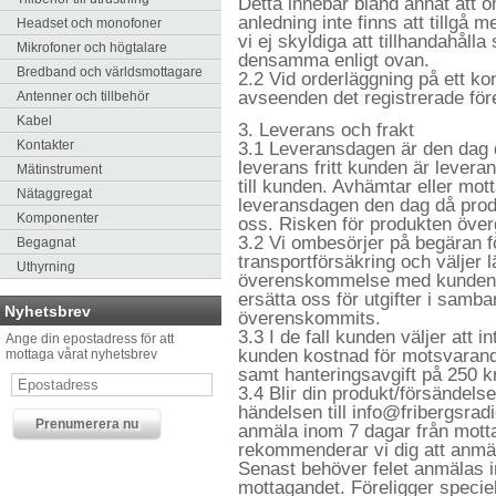
Detta innebär bland annat att o
anledning inte finns att tillgå 
Headset och monofoner
vi ej skyldiga att tillhandahåll
Mikrofoner och högtalare
densamma enligt ovan.
Bredband och världsmottagare
2.2 Vid orderläggning på ett kon
avseenden det registrerade före
Antenner och tillbehör
Kabel
3. Leverans och frakt
Kontakter
3.1 Leveransdagen är den dag d
leverans fritt kunden är leve
Mätinstrument
till kunden. Avhämtar eller mot
Nätaggregat
leveransdagen den dag då produ
Komponenter
oss. Risken för produkten öve
3.2 Vi ombesörjer på begäran f
Begagnat
transportförsäkring och väljer l
Uthyrning
överenskommelse med kunden. 
ersätta oss för utgifter i samb
Nyhetsbrev
överenskommits.
3.3 I de fall kunden väljer att i
Ange din epostadress för att
kunden kostnad för motsvarande 
mottaga vårat nyhetsbrev
samt hanteringsavgift på 250 k
3.4 Blir din produkt/försändels
händelsen till info@fribergsrad
anmäla inom 7 dagar från mott
rekommenderar vi dig att anmäl
Senast behöver felet anmälas i
mottagandet. Föreligger specie