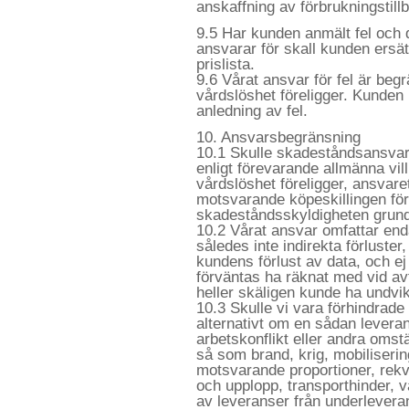
anskaffning av förbrukningstill
9.5 Har kunden anmält fel och de
ansvarar för skall kunden ersätta
prislista.
9.6 Vårat ansvar för fel är begr
vårdslöshet föreligger. Kunden
anledning av fel.
10. Ansvarsbegränsning
10.1 Skulle skadeståndsansvar 
enligt förevarande allmänna vill
vårdslöshet föreligger, ansvare
motsvarande köpeskillingen för
skadeståndsskyldigheten grund
10.2 Vårat ansvar omfattar enda
således inte indirekta förluster
kundens förlust av data, och ej
förväntas ha räknat med vid avt
heller skäligen kunde ha undviki
10.3 Skulle vi vara förhindrade 
alternativt om en sådan leveran
arbetskonflikt eller andra oms
så som brand, krig, mobilisering
motsvarande proportioner, rekvis
och upplopp, transporthinder, v
av leveranser från underleveran