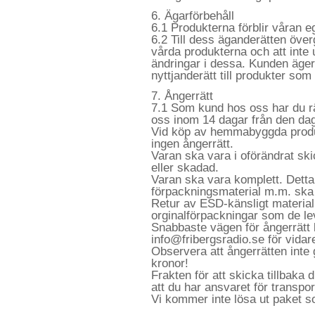
6. Ägarförbehåll
6.1 Produkterna förblir våran ege
6.2 Till dess äganderätten överg
vårda produkterna och att inte 
ändringar i dessa. Kunden äger i
nyttjanderätt till produkter som
7. Ångerrätt
7.1 Som kund hos oss har du rät
oss inom 14 dagar från den da
Vid köp av hemmabyggda produ
ingen ångerrätt.
Varan ska vara i oförändrat ski
eller skadad.
Varan ska vara komplett. Detta 
förpackningsmaterial m.m. ska 
Retur av ESD-känsligt materia
orginalförpackningar som de le
Snabbaste vägen för ångerrätt 
info@fribergsradio.se för vidar
Observera att ångerrätten inte
kronor!
Frakten för att skicka tillbaka
att du har ansvaret för transport
Vi kommer inte lösa ut paket so