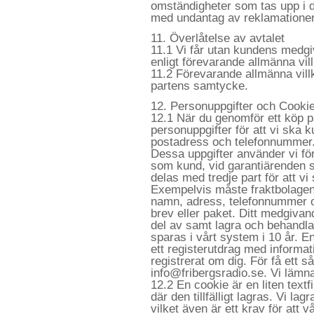
omständigheter som tas upp i de
med undantag av reklamationer
11. Överlåtelse av avtalet
11.1 Vi får utan kundens medgi
enligt förevarande allmänna vill
11.2 Förevarande allmänna villko
partens samtycke.
12. Personuppgifter och Cooki
12.1 När du genomför ett köp 
personuppgifter för att vi ska k
postadress och telefonnummer
Dessa uppgifter använder vi för
som kund, vid garantiärenden sa
delas med tredje part för att vi
Exempelvis måste fraktbolagen
namn, adress, telefonnummer och
brev eller paket. Ditt medgivan
del av samt lagra och behandla
sparas i vårt system i 10 år. En
ett registerutdrag med informat
registrerat om dig. För få ett 
info@fribergsradio.se. Vi lämnar 
12.2 En cookie är en liten textf
där den tillfälligt lagras. Vi la
vilket även är ett krav för att 