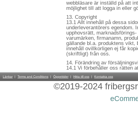
webbläsare är inställd på att 
möjlighet till att logga in eller 
13. Copyright
13.1 Allt innehåll på dessa sido
underleverantörers egendom. I
upphovsrätt, marknadsförings- 
varumärken, firmanamn, produ
gällande bl.a. produktens vikt, 
innehåll ovillkorligen ej får ko
(skriftligt) från oss.
14. Förändring av försäljningsvi
14.1 Vi förbehåller oss rätten a
Länkar
Terms and Conditions
Öppettider
Hitta till oss
Kontakta oss
©2019-2024 fribergsra
eComme