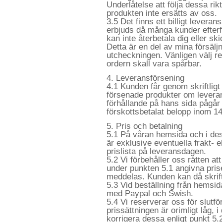
Underlåtelse att följa dessa rikt
produkten inte ersätts av oss.
3.5 Det finns ett billigt levera
erbjuds då många kunder efterf
kan inte återbetala dig eller s
Detta är en del av mina försäl
utcheckningen. Vänligen välj re
ordern skall vara spårbar.
4. Leveransförsening
4.1 Kunden får genom skriftligt
försenade produkter om leveran
förhållande på hans sida pågår 
förskottsbetalat belopp inom 1
5. Pris och betalning
5.1 På våran hemsida och i de
är exklusive eventuella frakt- e
prislista på leveransdagen.
5.2 Vi förbehåller oss rätten a
under punkten 5.1 angivna prise
meddelas. Kunden kan då skrift
5.3 Vid beställning från hemsida
med Paypal och Swish.
5.4 Vi reserverar oss för slutfö
prissättningen är orimligt låg, i
korrigera dessa enligt punkt 5.