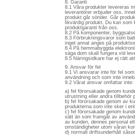
8. Garanti
8.1 Våra produkter levereras me
leverantörer erbjuder oss. Inne
produkt går sönder. Går produk
likvärdig produkt. Du kan som 
produktgaranti från oss.
8.2 På komponenter, byggsatse
8.3 Förbrukningsvaror som bat
inget annat anges på produktsi
8.4 På hemmabyggda elektronikp
säga dom skall fungera vid lev
8.5 Näringsidkare har ej rätt at
9. Ansvar för fel
9.1 Vi ansvarar inte för fel so
användning och som inte inneb
9.2 Vårat ansvar omfattar inte:
a) fel förorsakade genom kun
utrustning eller andra tillbehör
b) fel förorsakade genom av kun
produkterna som inte sker i enl
c) fel förorsakade genom kund
sätt än som framgår av använ
av kunden, dennes personal ell
omständigheter utom våran kont
d) normalt driftsunderhåll såsom